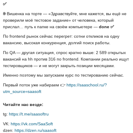
✅
🌐 Вишенка на торте — «Здравствуйте, мне кажется, вы ещё не
проверили моё тестовое задание» от человека, который
прислал… путь к папке на своём компьютере —
done
✅
По frontend рынок сейчас перегрет: сотни откликов на одну
вакансию, высокая конкуренция, долгий поиск работы.
По QA — другая ситуация, спрос кратно выше: 2 589 открытых
вакансий на hh против 316 по frontend. Компании реально ищут
тестировщиков — и не могут закрыть позиции месяцами.
Именно поэтому мы запускаем курс по тестированию сейчас.
Первый поток уже набираем 👉
https://saaschool.ru/?
utm_source=saasoft
Читайте нас везде:
tg:
https://t.me/saasoftru
VK:
https://vk.com/SaaSoft
dzen:
https://dzen.ru/saasoft