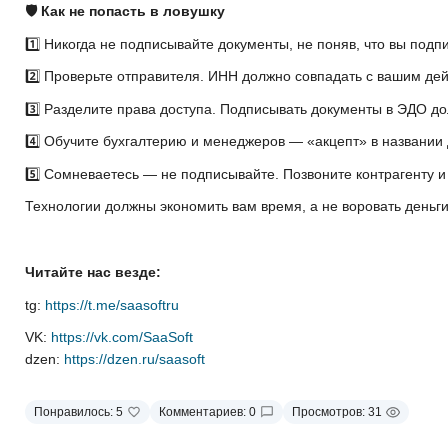
🛡 Как не попасть в ловушку
1️⃣ Никогда не подписывайте документы, не поняв, что вы подп
2️⃣ Проверьте отправителя. ИНН должно совпадать с вашим де
3️⃣ Разделите права доступа. Подписывать документы в ЭДО до
4️⃣ Обучите бухгалтерию и менеджеров — «акцепт» в названии 
5️⃣ Сомневаетесь — не подписывайте. Позвоните контрагенту и 
Технологии должны экономить вам время, а не воровать деньги
Читайте нас везде:
tg:
https://t.me/saasoftru
VK:
https://vk.com/SaaSoft
dzen:
https://dzen.ru/saasoft
Понравилось:
5
Комментариев:
0
Просмотров:
31