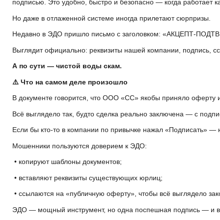
подписью. Это удобно, быстро и безопасно — когда работает к
Но даже в отлаженной системе иногда прилетают сюрпризы.
Недавно в ЭДО пришло письмо с заголовком: «АКЦЕПТ-ПОДТ
Выглядит официально: реквизиты нашей компании, подпись, сс
А по сути — чистой воды скам.
⚠️ Что на самом деле произошло
В документе говорится, что ООО «СС» якобы приняло оферту и
Всё выглядело так, будто сделка реально заключена — с под
Если бы кто-то в компании по привычке нажал «Подписать» — ю
Мошенники пользуются доверием к ЭДО:
• копируют шаблоны документов;
• вставляют реквизиты существующих юрлиц;
• ссылаются на «публичную оферту», чтобы всё выглядело зак
ЭДО — мощный инструмент, но одна поспешная подпись — и вы